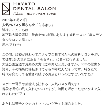
2018年05月29日
人気のパスタ屋さん☆「らるきぃ」
皆様。こんにちは！
地下鉄大濠公園駅 徒歩4分の場所にあります歯科サロン『隼人デン
タルサロン大濠』の
黒木です(^^♪
この間、診療が終わってスタッフ全員で私たちの歯科サロンを歩い
て徒歩2分の場所にある『らるきぃ』に食べに行きました。
大濠公園近辺でお勤めの方はご存知だと思いますが、40年の歴史を
誇り、今の場所に移転されてから20年なんだそうです。時を経て、
時代が変わっても愛され続けるお店というのはすごいですね☆
スポーツ選手や芸能人も訪れる、人気パスタ店です♪
普段は長蛇の列で入れないのですが、時間も遅かったせいかすぐ入
れました(*’▽’)
あたしは茄子とツナのトマトスパゲティを頼みました。