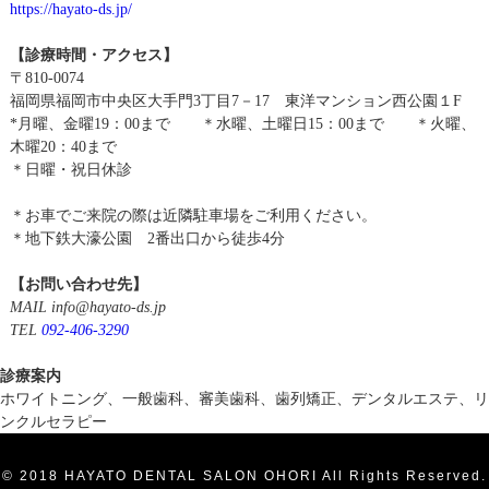
https://hayato-ds.jp/
【診療時間・アクセス】
〒810-0074
福岡県福岡市中央区大手門3丁目7－17 東洋マンション西公園１F
*月曜、金曜19：00まで ＊水曜、土曜日15：00まで ＊火曜、
木曜20：40まで
＊日曜・祝日休診
＊お車でご来院の際は近隣駐車場をご利用ください。
＊地下鉄大濠公園 2番出口から徒歩4分
【お問い合わせ先】
MAIL info@hayato-ds.jp
TEL
092-406-3290
診療案内
ホワイトニング、一般歯科、審美歯科、歯列矯正、デンタルエステ、リ
ンクルセラピー
© 2018 HAYATO DENTAL SALON OHORI All Rights Reserved.