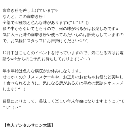
歯磨き粉を差し上げています✨
なんと、この歯磨き粉！！
全部で32種類と色んな味があります((* ॑꒳ ॑* ))
箱の中から引いてもらうので、何の味が出るかはお楽しみです♬
気に入った味の歯磨き粉や使ってみたいものは販売もしていますの
で、お気軽にスタッフにお声掛けください✩*॰¨̮
12月中はこちらのイベントを行っていますので、気になる方はお電
話やwebからのご予約お待ちしております( ˶˙ᵕ˙˶ )
年末年始は色んな病院がお休みになります。
せっかくのクリスマスケーキや、お正月のおせちやお餅など美味し
く食べられるように、気になる所がある方は早めの受診をオススメ
します(˙꒳​˙ )
皆様にとりまして、美味しく楽しい年末年始になりますように⸜(* ॑
꒳ ॑* )⸝⋆*
【隼人デンタルサロン大濠】