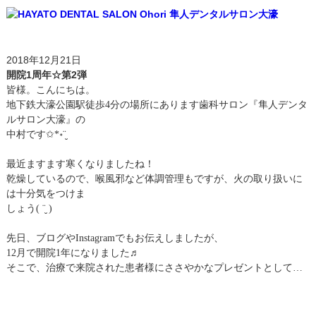
2018年12月21日
開院1周年☆第2弾
皆様。こんにちは。
地下鉄大濠公園駅徒歩4分の場所にあります歯科サロン『隼人デンタ
ルサロン大濠』の
中村です✩*॰¨̮
最近ますます寒くなりましたね！
乾燥しているので、喉風邪など体調管理もですが、火の取り扱いに
は十分気をつけま
しょう( ¨̮ )
先日、ブログやInstagramでもお伝えしましたが、
12月で開院1年になりました♬
そこで、治療で来院された患者様にささやかなプレゼントとして…