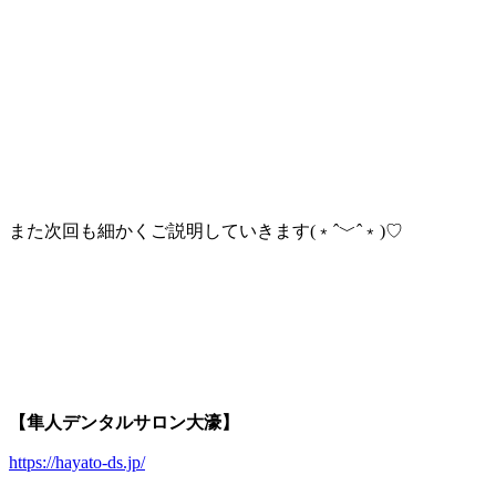
また次回も細かくご説明していきます(﹡ˆ﹀ˆ﹡)♡
【隼人デンタルサロン大濠】
https://hayato-ds.jp/