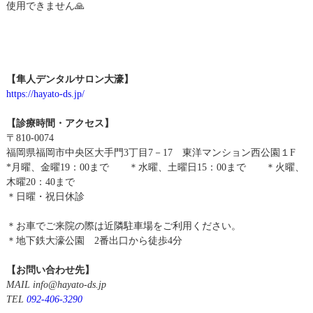
使用できません🙏
【隼人デンタルサロン大濠】
https://hayato-ds.jp/
【診療時間・アクセス】
〒810-0074
福岡県福岡市中央区大手門3丁目7－17 東洋マンション西公園１F
*月曜、金曜19：00まで ＊水曜、土曜日15：00まで ＊火曜、
木曜20：40まで
＊日曜・祝日休診
＊お車でご来院の際は近隣駐車場をご利用ください。
＊地下鉄大濠公園 2番出口から徒歩4分
【お問い合わせ先】
MAIL info@hayato-ds.jp
TEL
092-406-3290