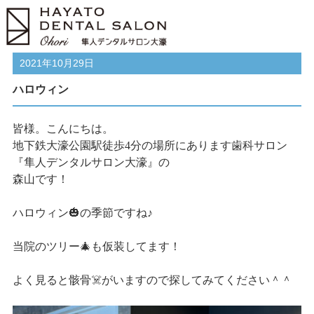
2021年10月29日
ハロウィン
皆様。こんにちは。
地下鉄大濠公園駅徒歩4分の場所にあります歯科サロン
『隼人デンタルサロン大濠』の
森山です！
ハロウィン🎃の季節ですね♪
当院のツリー🎄も仮装してます！
よく見ると骸骨☠️がいますので探してみてください＾＾