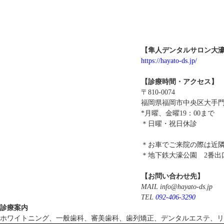
【隼人デンタルサロン大
https://hayato-ds.jp/
【診療時間・アクセス】
〒810-0074
福岡県福岡市中央区大手門
*月曜、金曜19：00ま
＊日曜・祝日休診
＊お車でご来院の際は近
＊地下鉄大濠公園 2番出
【お問い合わせ先】
MAIL info@hayato-ds.jp
TEL
092-406-3290
診療案内
ホワイトニング、一般歯科、審美歯科、歯列矯正、デンタルエステ、リ